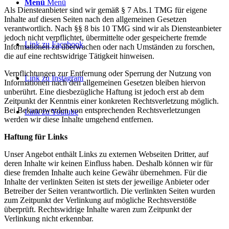
Menü
Menü
Als Diensteanbieter sind wir gemäß § 7 Abs.1 TMG für eigene
Inhalte auf diesen Seiten nach den allgemeinen Gesetzen
verantwortlich. Nach §§ 8 bis 10 TMG sind wir als Diensteanbieter
jedoch nicht verpflichtet, übermittelte oder gespeicherte fremde
Link zu Facebook
Informationen zu überwachen oder nach Umständen zu forschen,
die auf eine rechtswidrige Tätigkeit hinweisen.
Verpflichtungen zur Entfernung oder Sperrung der Nutzung von
Link zu Instagram
Informationen nach den allgemeinen Gesetzen bleiben hiervon
unberührt. Eine diesbezügliche Haftung ist jedoch erst ab dem
Zeitpunkt der Kenntnis einer konkreten Rechtsverletzung möglich.
Bei Bekanntwerden von entsprechenden Rechtsverletzungen
Link zu Youtube
werden wir diese Inhalte umgehend entfernen.
Haftung für Links
Unser Angebot enthält Links zu externen Webseiten Dritter, auf
deren Inhalte wir keinen Einfluss haben. Deshalb können wir für
diese fremden Inhalte auch keine Gewähr übernehmen. Für die
Inhalte der verlinkten Seiten ist stets der jeweilige Anbieter oder
Betreiber der Seiten verantwortlich. Die verlinkten Seiten wurden
zum Zeitpunkt der Verlinkung auf mögliche Rechtsverstöße
überprüft. Rechtswidrige Inhalte waren zum Zeitpunkt der
Verlinkung nicht erkennbar.